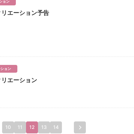
ション
クリエーション予告
ーション
クリエーション
10
11
12
13
14
...
最後 »