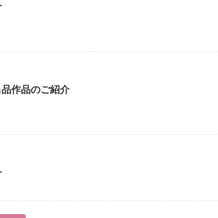
介
e出品作品のご紹介
介