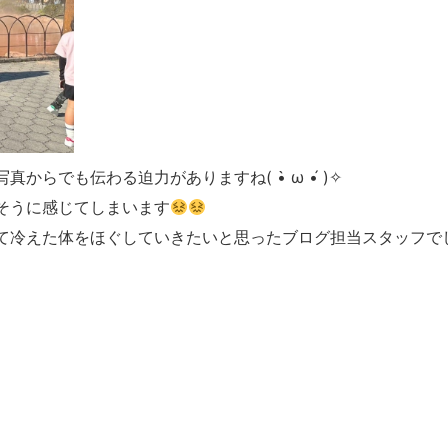
らでも伝わる迫力がありますね( •̀ ω •́ )✧
そうに感じてしまいます
て冷えた体をほぐしていきたいと思ったブログ担当スタッフで