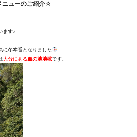
メニューのご紹介☆
います♪
気に冬本番となりました
は
大分にある
血の池地獄
です。