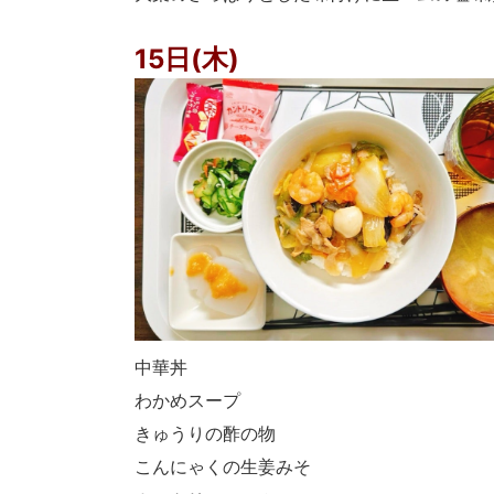
15日(木)
中華丼
わかめスープ
きゅうりの酢の物
こんにゃくの生姜みそ