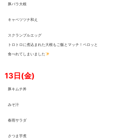
豚バラ大根
キャベツツナ和え
スクランブルエッグ
トロトロに煮込まれた大根もご飯とマッチ！ペロッと
食べれてしまいました
13日(金)
豚キムチ丼
みそ汁
春雨サラダ
さつま芋煮