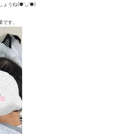
うね(●’◡’●)
業です。