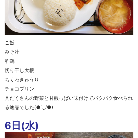
ご飯
みそ汁
酢鶏
切り干し大根
ちくわきゅうり
チョコプリン
具だくさんの野菜と甘酸っぱい味付けでパクパク食べられ
る逸品でした(●’◡’●)
6日(水)