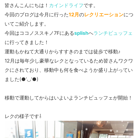
皆さんこんにちは！
カインドライフ
です。
今回のブログは今月に行った
12月
の
レクリエーション
につ
いてご紹介します。
今回はココノススキノ7Fにある
splish
へ
ランチビュッフェ
に行ってきました！
運動もかねて大通りからすすきのまでは徒歩で移動♪
12月は毎年少し豪華なレクとなっているため皆さんワクワ
クにされており、移動中も何を食べようか盛り上がってい
ました(●’◡’●)
移動で運動してからはいよいよランチビュッフェが開始！
レクの様子です⇩