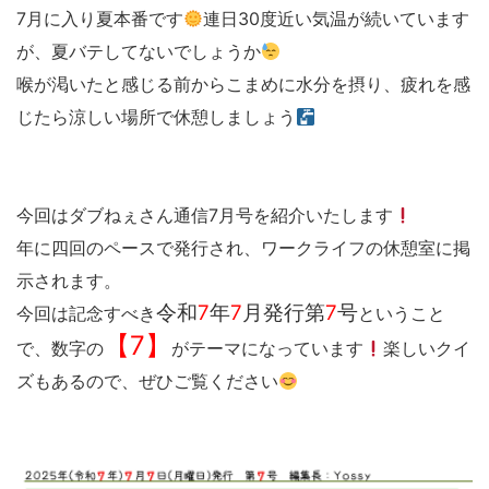
7月に入り夏本番です
連日30度近い気温が続いています
が、夏バテしてないでしょうか
喉が渇いたと感じる前からこまめに水分を摂り、疲れを感
じたら涼しい場所で休憩しましょう
今回はダブねぇさん通信7月号を紹介いたします
年に四回のペースで発行され、ワークライフの休憩室に掲
示されます。
令和
7
年
7
月発行第
7
号
今回は記念すべき
ということ
【7】
で、数字の
がテーマになっています
楽しいクイ
ズもあるので、ぜひご覧ください