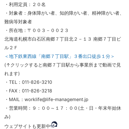
・利用定員：２０名
・対象者：身体障がい者、知的障がい者、精神障がい者、
難病等対象者
・所在地：〒００３－００２３
北海道札幌市白石区南郷７丁目北２－１３ 南郷７丁目ビ
ル２Ｆ
＜地下鉄東西線「南郷７丁目駅」３番出口徒歩１分＞
(↑クリックすると南郷７丁目駅から事業所まで動画で見
れます)
・TEL：011-826-3210
・FAX：011-826-3218
・MAIL：worklife@life-management.jp
・営業時間：９：００～１７：００(土・日・年末年始休
み)
ウェブサイトも更新中