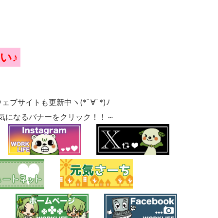
い♪
ウェブサイトも更新中ヽ(*ﾟ∀ﾟ*)ﾉ
気になるバナーをクリック！！～