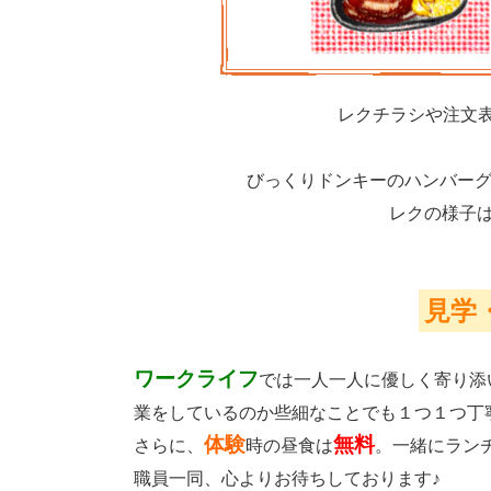
レクチラシや注文
びっくりドンキーのハンバー
レクの様子
見学
ワークライフ
では一人一人に優しく寄り添
業をしているのか些細なことでも１つ１つ丁
体験
無料
さらに、
時の昼食は
。一緒にランチ
職員一同、心よりお待ちしております♪