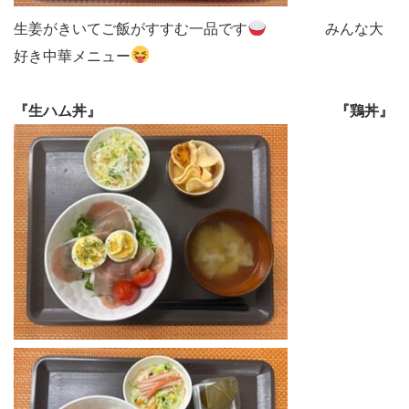
生姜がきいてご飯がすすむ一品です
みんな大
好き中華メニュー
『生ハム丼』
『鶏丼』