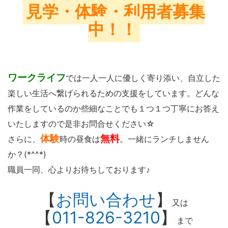
見学・体験・利用者募集
中！！
ワークライフ
では一人一人に優しく寄り添い、自立した
楽しい生活へ繋げられるための支援をしています。どんな
作業をしているのか些細なことでも１つ１つ丁寧にお答え
いたしますので是非お問合せください☆
体験
無料
さらに、
時の昼食は
。一緒にランチしません
か？(*^^*)
職員一同、心よりお待ちしております♪
【
お問い合わせ
】
又は
【
011-826-3210
】
まで