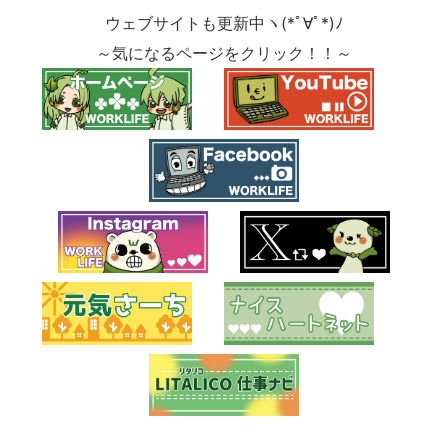
ウェブサイトも更新中ヽ(*ﾟ∀ﾟ*)ﾉ
～気になるページをクリック！！～