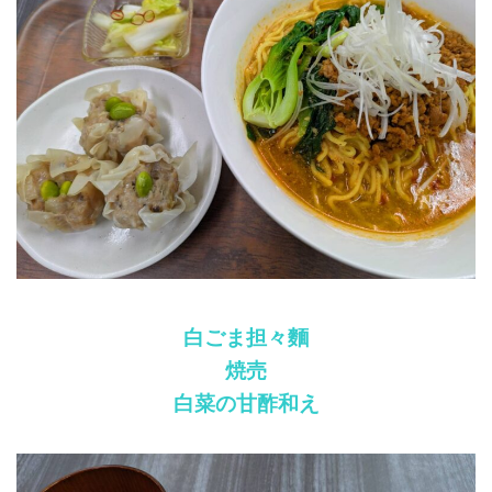
白ごま担々麵
焼売
白菜の甘酢和え