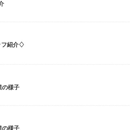
介
ッフ紹介♢
業の様子
業の様子