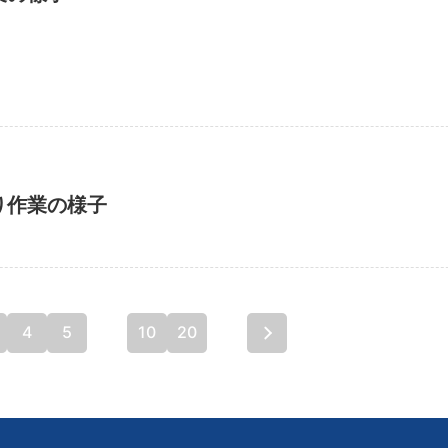
り作業の様子
4
5
...
10
20
...
最後 »