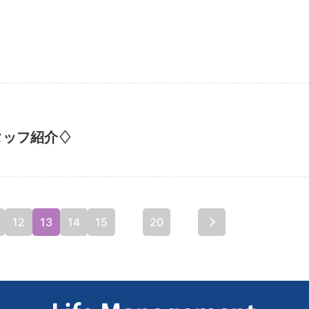
タッフ紹介♢
12
13
14
15
...
20
...
最後 »