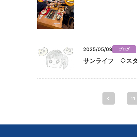
2025/05/09
ブログ
サンライフ ♢ス
...
11
« 先頭